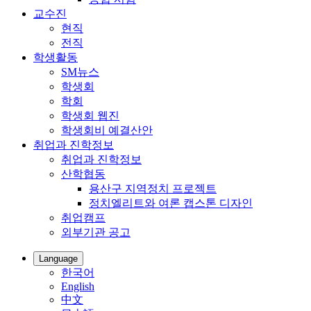
교수진
현직
전직
학생활동
SM뉴스
학생회
학회
학생회 웹진
학생회비 예결산안
취업과 진학정보
취업과 진학정보
산학협동
용산구 지역정치 프로젝트
정치엘리트와 여론 캡스톤 디자인
취업캠프
외부기관 공고
Language
한국어
English
中文