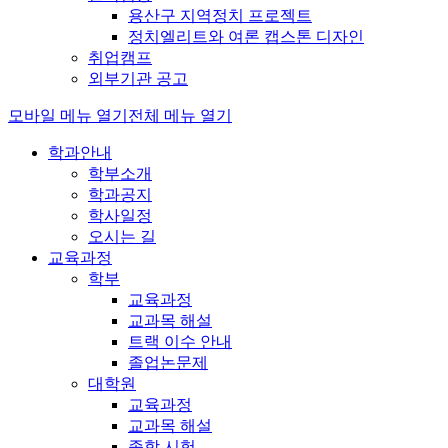
용산구 지역정치 프로젝트
정치엘리트와 여론 캡스톤 디자인
취업캠프
외부기관 공고
모바일 메뉴 열기
전체 메뉴 열기
학과안내
학부소개
학과공지
학사일정
오시는 길
교육과정
학부
교육과정
교과목 해설
트랙 이수 안내
졸업논문제
대학원
교육과정
교과목 해설
종합 시험