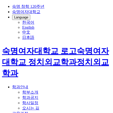
숙명 창학 120주년
숙명여자대학교
Language
한국어
English
中文
日本語
숙명여자대학교 로고
숙명여자
대학교
정치외교학과
정치외교
학과
학과안내
학부소개
학과공지
학사일정
오시는 길