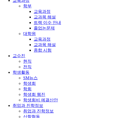
교육과정
학부
교육과정
교과목 해설
트랙 이수 안내
졸업논문제
대학원
교육과정
교과목 해설
종합 시험
교수진
현직
전직
학생활동
SM뉴스
학생회
학회
학생회 웹진
학생회비 예결산안
취업과 진학정보
취업과 진학정보
산학협동