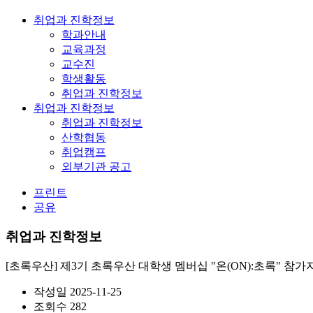
취업과 진학정보
학과안내
교육과정
교수진
학생활동
취업과 진학정보
취업과 진학정보
취업과 진학정보
산학협동
취업캠프
외부기관 공고
프린트
공유
취업과 진학정보
[초록우산] 제3기 초록우산 대학생 멤버십 "온(ON):초록" 참가
작성일
2025-11-25
조회수
282