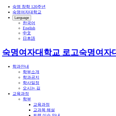
숙명 창학 120주년
숙명여자대학교
Language
한국어
English
中文
日本語
숙명여자대학교 로고
숙명여자
학과안내
학부소개
학과공지
학사일정
오시는 길
교육과정
학부
교육과정
교과목 해설
트랙 이수 안내