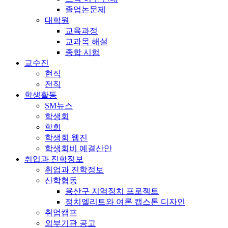
졸업논문제
대학원
교육과정
교과목 해설
종합 시험
교수진
현직
전직
학생활동
SM뉴스
학생회
학회
학생회 웹진
학생회비 예결산안
취업과 진학정보
취업과 진학정보
산학협동
용산구 지역정치 프로젝트
정치엘리트와 여론 캡스톤 디자인
취업캠프
외부기관 공고