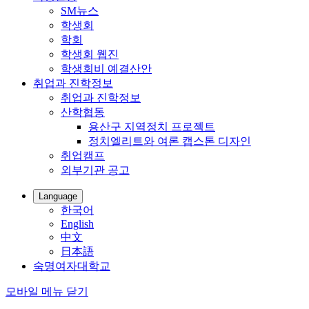
SM뉴스
학생회
학회
학생회 웹진
학생회비 예결산안
취업과 진학정보
취업과 진학정보
산학협동
용산구 지역정치 프로젝트
정치엘리트와 여론 캡스톤 디자인
취업캠프
외부기관 공고
Language
한국어
English
中文
日本語
숙명여자대학교
모바일 메뉴 닫기