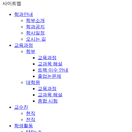
사이트맵
학과안내
학부소개
학과공지
학사일정
오시는 길
교육과정
학부
교육과정
교과목 해설
트랙 이수 안내
졸업논문제
대학원
교육과정
교과목 해설
종합 시험
교수진
현직
전직
학생활동
SM뉴스