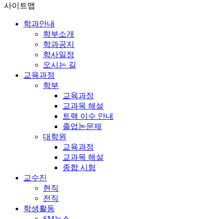
사이트맵
학과안내
학부소개
학과공지
학사일정
오시는 길
교육과정
학부
교육과정
교과목 해설
트랙 이수 안내
졸업논문제
대학원
교육과정
교과목 해설
종합 시험
교수진
현직
전직
학생활동
SM뉴스