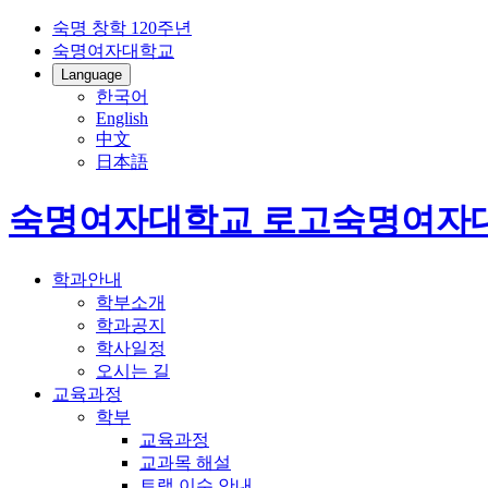
숙명 창학 120주년
숙명여자대학교
Language
한국어
English
中文
日本語
숙명여자대학교 로고
숙명여자
학과안내
학부소개
학과공지
학사일정
오시는 길
교육과정
학부
교육과정
교과목 해설
트랙 이수 안내