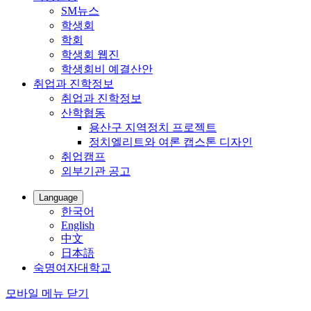
SM뉴스
학생회
학회
학생회 웹진
학생회비 예결산안
취업과 진학정보
취업과 진학정보
산학협동
용산구 지역정치 프로젝트
정치엘리트와 여론 캡스톤 디자인
취업캠프
외부기관 공고
Language
한국어
English
中文
日本語
숙명여자대학교
모바일 메뉴 닫기