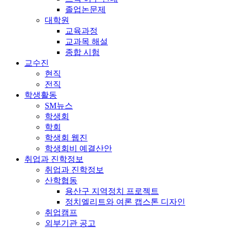
졸업논문제
대학원
교육과정
교과목 해설
종합 시험
교수진
현직
전직
학생활동
SM뉴스
학생회
학회
학생회 웹진
학생회비 예결산안
취업과 진학정보
취업과 진학정보
산학협동
용산구 지역정치 프로젝트
정치엘리트와 여론 캡스톤 디자인
취업캠프
외부기관 공고