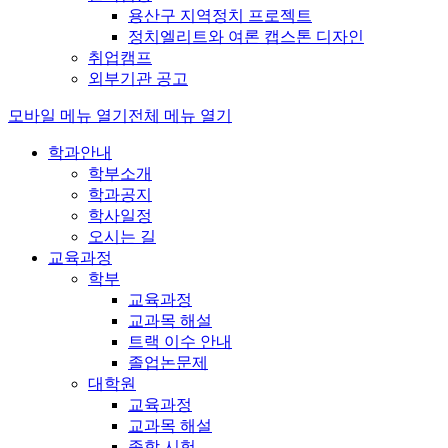
용산구 지역정치 프로젝트
정치엘리트와 여론 캡스톤 디자인
취업캠프
외부기관 공고
모바일 메뉴 열기
전체 메뉴 열기
학과안내
학부소개
학과공지
학사일정
오시는 길
교육과정
학부
교육과정
교과목 해설
트랙 이수 안내
졸업논문제
대학원
교육과정
교과목 해설
종합 시험