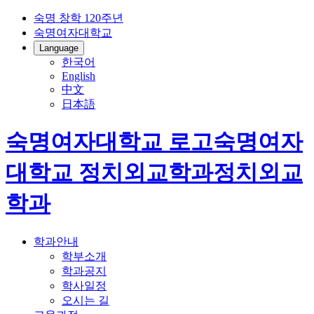
숙명 창학 120주년
숙명여자대학교
Language
한국어
English
中文
日本語
숙명여자대학교 로고
숙명여자
대학교
정치외교학과
정치외교
학과
학과안내
학부소개
학과공지
학사일정
오시는 길