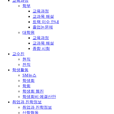
교육과정
학부
교육과정
교과목 해설
트랙 이수 안내
졸업논문제
대학원
교육과정
교과목 해설
종합 시험
교수진
현직
전직
학생활동
SM뉴스
학생회
학회
학생회 웹진
학생회비 예결산안
취업과 진학정보
취업과 진학정보
산학협동