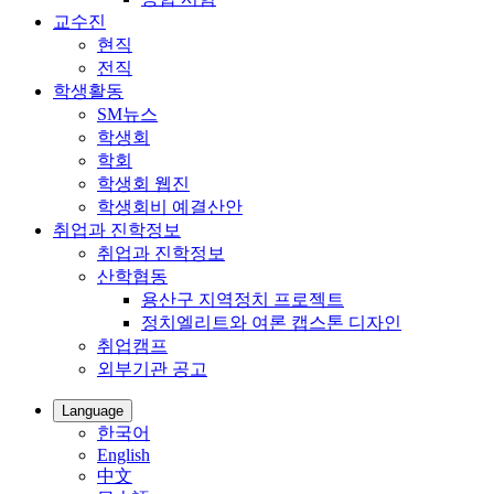
교수진
현직
전직
학생활동
SM뉴스
학생회
학회
학생회 웹진
학생회비 예결산안
취업과 진학정보
취업과 진학정보
산학협동
용산구 지역정치 프로젝트
정치엘리트와 여론 캡스톤 디자인
취업캠프
외부기관 공고
Language
한국어
English
中文