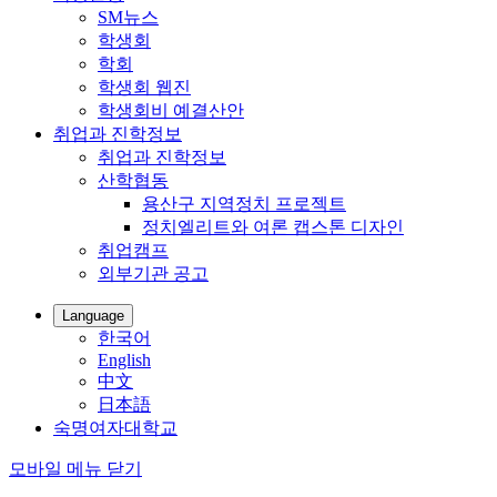
SM뉴스
학생회
학회
학생회 웹진
학생회비 예결산안
취업과 진학정보
취업과 진학정보
산학협동
용산구 지역정치 프로젝트
정치엘리트와 여론 캡스톤 디자인
취업캠프
외부기관 공고
Language
한국어
English
中文
日本語
숙명여자대학교
모바일 메뉴 닫기