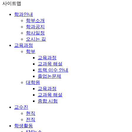
사이트맵
학과안내
학부소개
학과공지
학사일정
오시는 길
교육과정
학부
교육과정
교과목 해설
트랙 이수 안내
졸업논문제
대학원
교육과정
교과목 해설
종합 시험
교수진
현직
전직
학생활동
SM뉴스