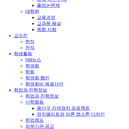
졸업논문제
대학원
교육과정
교과목 해설
종합 시험
교수진
현직
전직
학생활동
SM뉴스
학생회
학회
학생회 웹진
학생회비 예결산안
취업과 진학정보
취업과 진학정보
산학협동
용산구 지역정치 프로젝트
정치엘리트와 여론 캡스톤 디자인
취업캠프
외부기관 공고