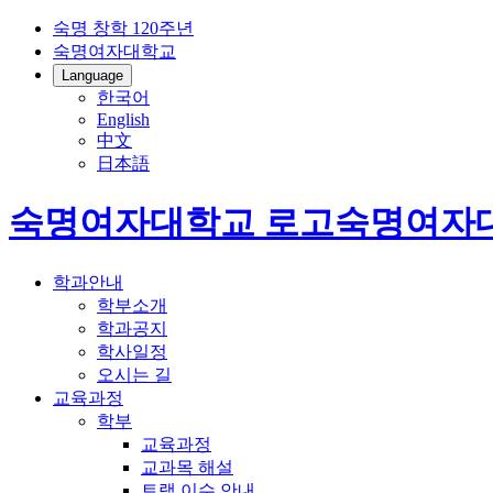
숙명 창학 120주년
숙명여자대학교
Language
한국어
English
中文
日本語
숙명여자대학교 로고
숙명여자
학과안내
학부소개
학과공지
학사일정
오시는 길
교육과정
학부
교육과정
교과목 해설
트랙 이수 안내