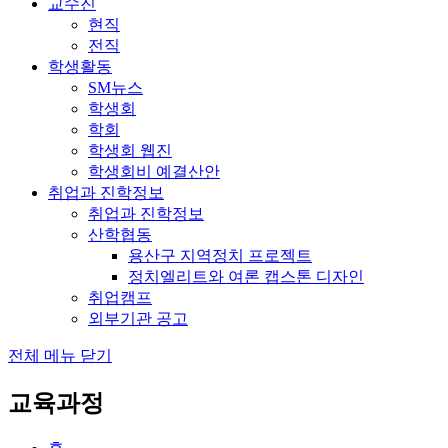
교수진
현직
전직
학생활동
SM뉴스
학생회
학회
학생회 웹진
학생회비 예결산안
취업과 진학정보
취업과 진학정보
산학협동
용산구 지역정치 프로젝트
정치엘리트와 여론 캡스톤 디자인
취업캠프
외부기관 공고
전체 메뉴 닫기
교육과정