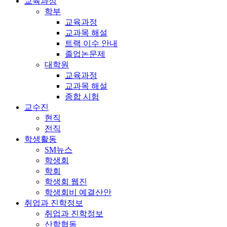
교육과정
학부
교육과정
교과목 해설
트랙 이수 안내
졸업논문제
대학원
교육과정
교과목 해설
종합 시험
교수진
현직
전직
학생활동
SM뉴스
학생회
학회
학생회 웹진
학생회비 예결산안
취업과 진학정보
취업과 진학정보
산학협동