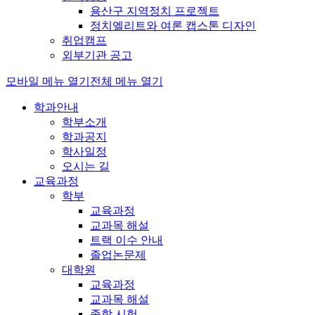
용산구 지역정치 프로젝트
정치엘리트와 여론 캡스톤 디자인
취업캠프
외부기관 공고
모바일 메뉴 열기
전체 메뉴 열기
학과안내
학부소개
학과공지
학사일정
오시는 길
교육과정
학부
교육과정
교과목 해설
트랙 이수 안내
졸업논문제
대학원
교육과정
교과목 해설
종합 시험