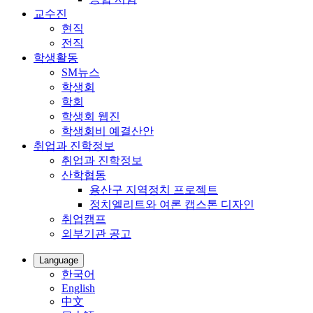
교수진
현직
전직
학생활동
SM뉴스
학생회
학회
학생회 웹진
학생회비 예결산안
취업과 진학정보
취업과 진학정보
산학협동
용산구 지역정치 프로젝트
정치엘리트와 여론 캡스톤 디자인
취업캠프
외부기관 공고
Language
한국어
English
中文