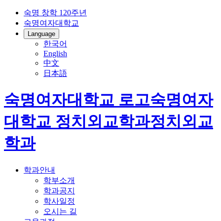
숙명 창학 120주년
숙명여자대학교
Language
한국어
English
中文
日本語
숙명여자대학교 로고
숙명여자
대학교
정치외교학과
정치외교
학과
학과안내
학부소개
학과공지
학사일정
오시는 길