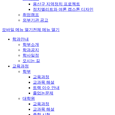
용산구 지역정치 프로젝트
정치엘리트와 여론 캡스톤 디자인
취업캠프
외부기관 공고
모바일 메뉴 열기
전체 메뉴 열기
학과안내
학부소개
학과공지
학사일정
오시는 길
교육과정
학부
교육과정
교과목 해설
트랙 이수 안내
졸업논문제
대학원
교육과정
교과목 해설
종합 시험