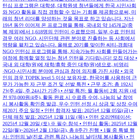
턴십 프로그램은 대학생, 대학원생 청년들에게 한국 시민사회
와 NGO 활동을 직접 경험할 수 있는 기회를 제공함으로써, 미
래의 청년 리더를 양성하는 것을 목표로 하고 있습니다. 지난
19년 동안 이어져 온 프로그램을 통해, 국내외 약 145개교(중
복 제외)에서 1,618명의 인턴이 수료했으며, 일부 수료 인턴의
경우 여러 NGO, 시민단체 관련 분야로 진출하는 등 사회에서
역량을 펼치고 있습니다. 올해로 20기를 맞이한 씨티-경희대
NGO 인턴십 프로그램을 통해, 지속가능한 사회를 만들어가는
여정에 함께할 열정 있는 청년 인턴을 기다립니다! 모집 대상 ⦁
국내 외 대학(원)에 재학/휴학 중인 대학(원)생으로, 비영리
·NGO·시민사회 분야에 관심과 참여 의지를 가진 사람 ⦁ 외국
인의 경우 TOPIK level 5 이상 보유자로, 한국어를 사용하여 근
무가 가능한 자 근무 조건 및 선발 특전 ⦁ 근무 조건: 총 192시
간(주 4일, 주 24시간 기준) ⦁ 선발 특전: 월 활동비 2회 지원 (세
전 970,000원/4주), 활동 완료 시 수료증 수여, 나눔의 날 참여
시 봉사활동 확인증 발급, 우수 인턴 선정 시 상금 및 상장 수여
제20기 주요 일정 ⦁ 인턴 합격자 발표: 2025년 12월 05일(금) ⦁
단체 매칭 발표: 2025년 12월 11일 (목) ⦁ 인턴 오리엔테이션:
2025년 12월 20일 (토) ※ 필수 참석 ⦁ 인턴십 활동: 2025년 12월
22일(월)~2026년 2월 13일(금), 총 8주간 진행 ⦁ 1월 중 특별 행
사: 인턴의 날(진로 관련 특강), 나눔의 날(단체 봉사활동) ⦁ 인