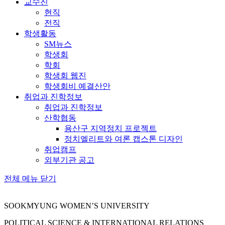
교수진
현직
전직
학생활동
SM뉴스
학생회
학회
학생회 웹진
학생회비 예결산안
취업과 진학정보
취업과 진학정보
산학협동
용산구 지역정치 프로젝트
정치엘리트와 여론 캡스톤 디자인
취업캠프
외부기관 공고
전체 메뉴 닫기
SOOKMYUNG WOMEN’S UNIVERSITY
POLITICAL SCIENCE & INTERNATIONAL RELATIONS