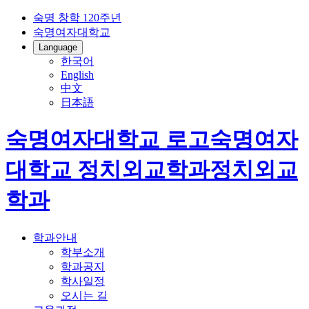
숙명 창학 120주년
숙명여자대학교
Language
한국어
English
中文
日本語
숙명여자대학교 로고
숙명여자
대학교
정치외교학과
정치외교
학과
학과안내
학부소개
학과공지
학사일정
오시는 길