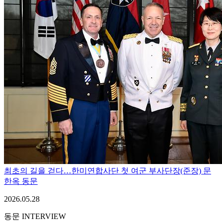
최초의 길을 걷다…한미연합사단 첫 여군 부사단장(준장) 문
한옥 동문
2026.05.28
동문 INTERVIEW