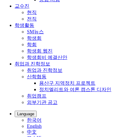
교수진
현직
전직
학생활동
SM뉴스
학생회
학회
학생회 웹진
학생회비 예결산안
취업과 진학정보
취업과 진학정보
산학협동
용산구 지역정치 프로젝트
정치엘리트와 여론 캡스톤 디자인
취업캠프
외부기관 공고
Language
한국어
English
中文