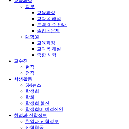
교육과정
학부
교육과정
교과목 해설
트랙 이수 안내
졸업논문제
대학원
교육과정
교과목 해설
종합 시험
교수진
현직
전직
학생활동
SM뉴스
학생회
학회
학생회 웹진
학생회비 예결산안
취업과 진학정보
취업과 진학정보
산학협동