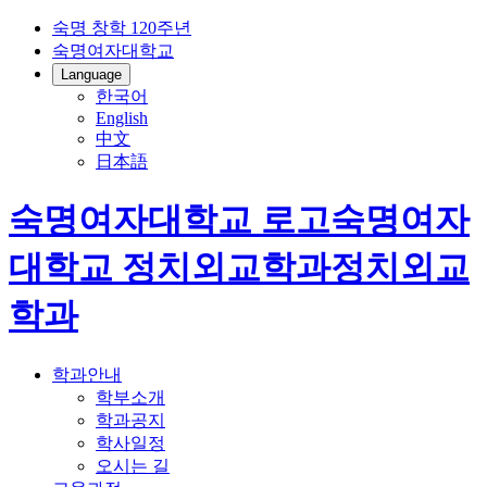
숙명 창학 120주년
숙명여자대학교
Language
한국어
English
中文
日本語
숙명여자대학교 로고
숙명여자
대학교
정치외교학과
정치외교
학과
학과안내
학부소개
학과공지
학사일정
오시는 길