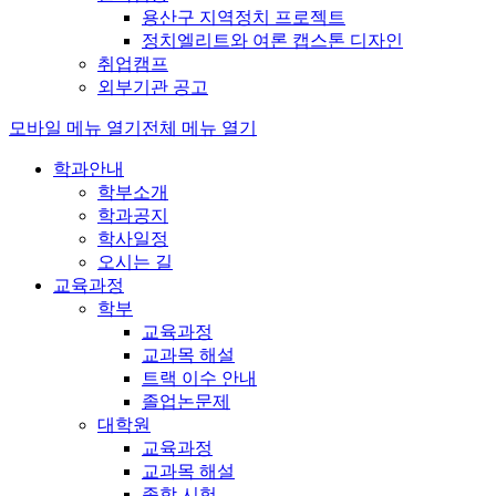
용산구 지역정치 프로젝트
정치엘리트와 여론 캡스톤 디자인
취업캠프
외부기관 공고
모바일 메뉴 열기
전체 메뉴 열기
학과안내
학부소개
학과공지
학사일정
오시는 길
교육과정
학부
교육과정
교과목 해설
트랙 이수 안내
졸업논문제
대학원
교육과정
교과목 해설
종합 시험