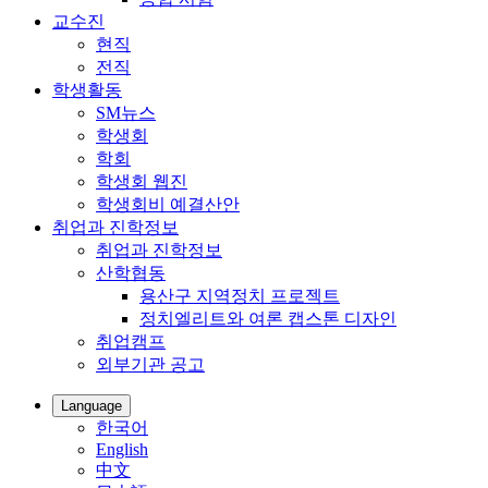
교수진
현직
전직
학생활동
SM뉴스
학생회
학회
학생회 웹진
학생회비 예결산안
취업과 진학정보
취업과 진학정보
산학협동
용산구 지역정치 프로젝트
정치엘리트와 여론 캡스톤 디자인
취업캠프
외부기관 공고
Language
한국어
English
中文