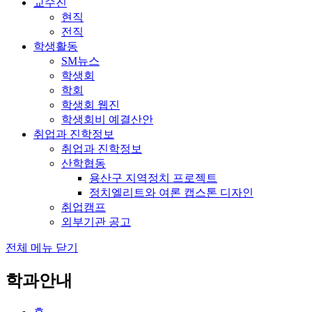
교수진
현직
전직
학생활동
SM뉴스
학생회
학회
학생회 웹진
학생회비 예결산안
취업과 진학정보
취업과 진학정보
산학협동
용산구 지역정치 프로젝트
정치엘리트와 여론 캡스톤 디자인
취업캠프
외부기관 공고
전체 메뉴 닫기
학과안내