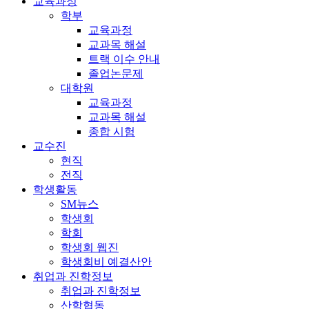
교육과정
학부
교육과정
교과목 해설
트랙 이수 안내
졸업논문제
대학원
교육과정
교과목 해설
종합 시험
교수진
현직
전직
학생활동
SM뉴스
학생회
학회
학생회 웹진
학생회비 예결산안
취업과 진학정보
취업과 진학정보
산학협동